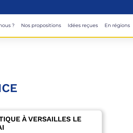
nous ?
Nos propositions
Idées reçues
En régions
NCE
TIQUE À VERSAILLES LE
AI