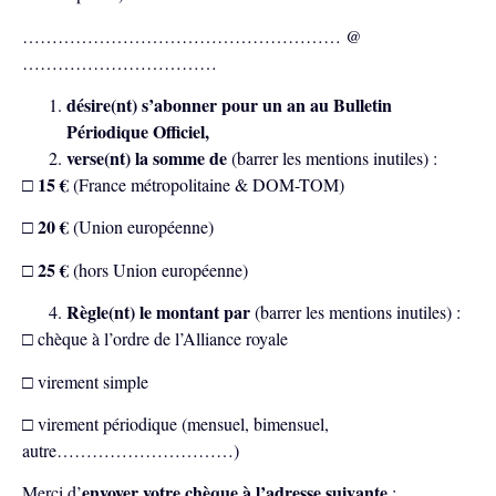
……………………………………………… @
……………………………
désire(nt) s’abonner pour un an au Bulletin
Périodique Officiel,
verse(nt) la somme de
(barrer les mentions inutiles) :
15 €
□
(France métropolitaine & DOM-TOM)
20 €
□
(Union européenne)
25 €
□
(hors Union européenne)
Règle(nt) le montant par
(barrer les mentions inutiles) :
□ chèque à l’ordre de l’Alliance royale
□ virement simple
□ virement périodique (mensuel, bimensuel,
autre…………………………)
envoyer votre chèque à l’adresse suivante
Merci d’
: