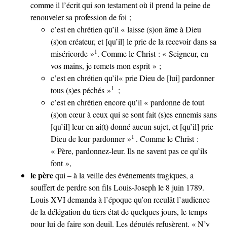
comme il l’écrit qui son testament où il prend la peine de
renouveler sa profession de foi ;
c’est en chrétien qu’il « laisse (s)on âme à Dieu
(s)on créateur, et [qu’il] le prie de la recevoir dans sa
1
miséricorde »
. Comme le Christ : « Seigneur, en
vos mains, je remets mon esprit » ;
c’est en chrétien qu’il« prie Dieu de [lui] pardonner
1
tous (s)es péchés »
;
c’est en chrétien encore qu’il « pardonne de tout
(s)on cœur à ceux qui se sont fait (s)es ennemis sans
[qu’il] leur en ai(t) donné aucun sujet, et [qu’il] prie
1
Dieu de leur pardonner »
. Comme le Christ :
« Père, pardonnez-leur. Ils ne savent pas ce qu’ils
font »,
le père
qui – à la veille des événements tragiques, a
souffert de perdre son fils Louis-Joseph le 8 juin 1789.
Louis XVI demanda à l’époque qu’on reculât l’audience
de la délégation du tiers état de quelques jours, le temps
pour lui de faire son deuil. Les députés refusèrent. « N’y