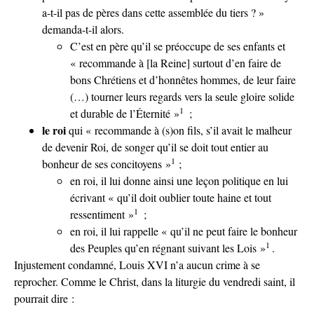
a-t-il pas de pères dans cette assemblée du tiers ? »
demanda-t-il alors.
C’est en père qu’il se préoccupe de ses enfants et
« recommande à [la Reine] surtout d’en faire de
bons Chrétiens et d’honnêtes hommes, de leur faire
(…) tourner leurs regards vers la seule gloire solide
1
et durable de l’Éternité »
;
le roi
qui « recommande à (s)on fils, s’il avait le malheur
de devenir Roi, de songer qu’il se doit tout entier au
1
bonheur de ses concitoyens »
;
en roi, il lui donne ainsi une leçon politique en lui
écrivant « qu’il doit oublier toute haine et tout
1
ressentiment »
;
en roi, il lui rappelle « qu’il ne peut faire le bonheur
1
des Peuples qu’en régnant suivant les Lois »
.
Injustement condamné, Louis XVI n’a aucun crime à se
reprocher. Comme le Christ, dans la liturgie du vendredi saint, il
pourrait dire :